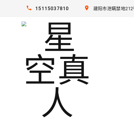
15115037810
建阳市泄瞒禁地212