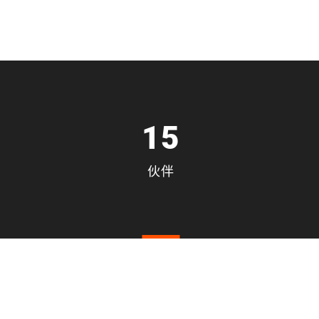
15
伙伴