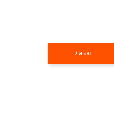
星空真人
创意无限，燃爆夜空
认识我们