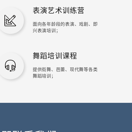
表演艺术训练营
面向各年龄段的表演、戏剧、即
兴表演培训；
舞蹈培训课程
提供街舞、芭蕾、现代舞等各类
舞蹈培训；