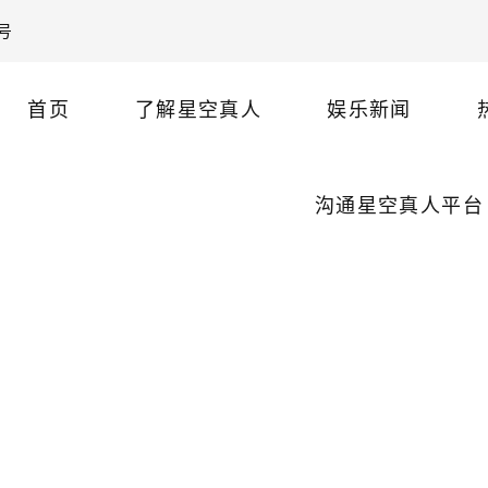
号
首页
了解星空真人
娱乐新闻
沟通星空真人平台