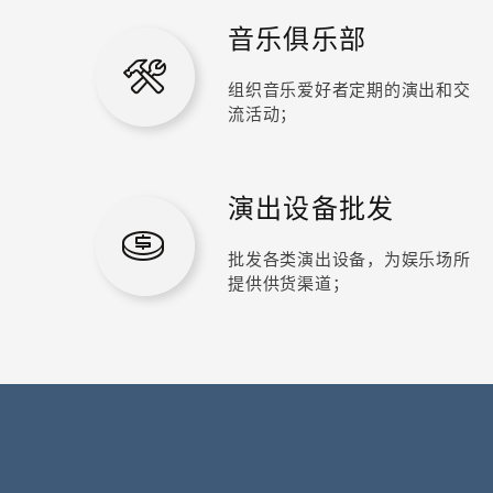
音乐俱乐部
组织音乐爱好者定期的演出和交
流活动；
演出设备批发
批发各类演出设备，为娱乐场所
提供供货渠道；