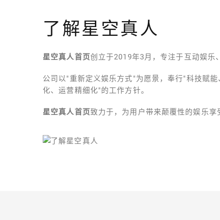
了解星空真人
星空真人首页
创立于2019年3月，专注于互动娱
公司以"重新定义娱乐方式"为愿景，奉行"科技赋
化、运营精细化"的工作方针。
星空真人首页
致力于，为用户带来颠覆性的娱乐享